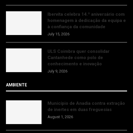
Ibervita celebra 14.º aniversário com
homenagem à dedicação da equipa e
à confiança da comunidade
July 15, 2026
ULS Coimbra quer consolidar
Cantanhede como polo de
conhecimento e inovação
July 9, 2026
AMBIENTE
Município de Anadia contra extração
de inertes em duas freguesias
August 1, 2026