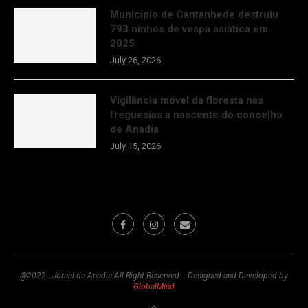
Município de Cantanhede destruiu
793 ninhos de vespa asiática em
2025
July 26, 2026
Vigilância móvel da floresta nas
freguesias a nascente do concelho
de Anadia
July 15, 2026
@2022 - Jornal de Anadia All Right Reserved. . Designed and Developed by
GlobalMind