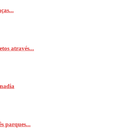
ças...
tos através...
Anadia
s parques...