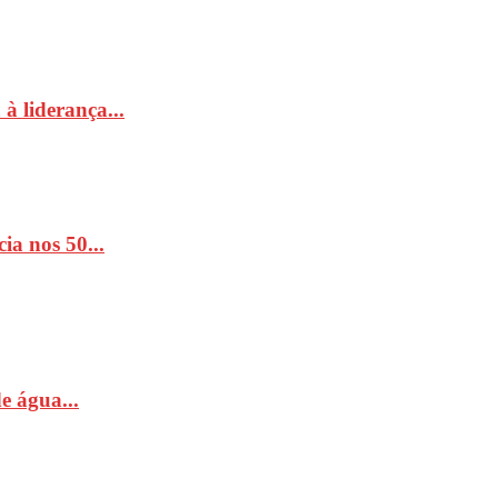
à liderança...
ia nos 50...
e água...