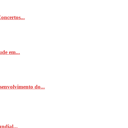
ncertos...
de em...
senvolvimento do...
ndial...