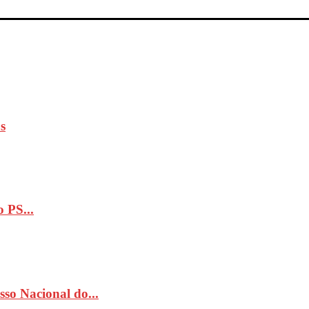
s
 PS...
so Nacional do...