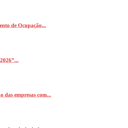
ento de Ocupação...
2026”...
o das empresas com...