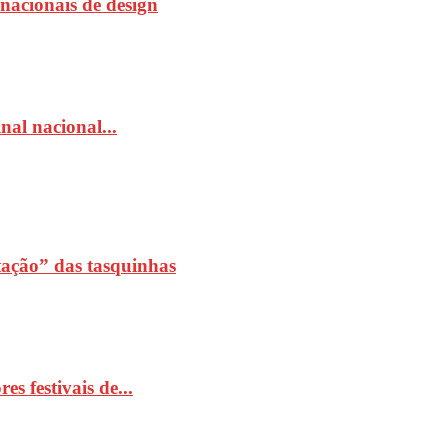
rnacionais de design
al nacional...
ação” das tasquinhas
 festivais de...