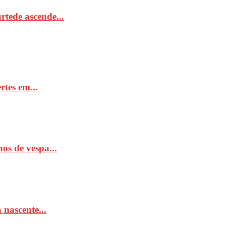
tede ascende...
rtes em...
os de vespa...
 nascente...