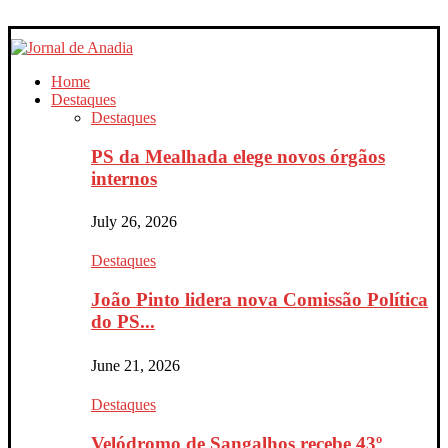
Home
Destaques
Destaques
PS da Mealhada elege novos órgãos
internos
July 26, 2026
Destaques
João Pinto lidera nova Comissão Política
do PS...
June 21, 2026
Destaques
Velódromo de Sangalhos recebe 43º