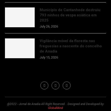
Município de Cantanhede destruiu
793 ninhos de vespa asiática em
2025
July 26, 2026
Vigilância móvel da floresta nas
freguesias a nascente do concelho
de Anadia
July 15, 2026
@2022 - Jornal de Anadia All Right Reserved. . Designed and Developed by
GlobalMind