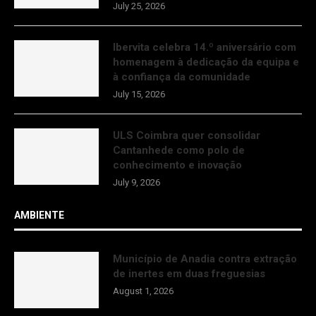
July 25, 2026
Ibervita celebra 14.º aniversário com
homenagem à dedicação da equipa e
à confiança da comunidade
July 15, 2026
ULS Coimbra quer consolidar
Cantanhede como polo de
conhecimento e inovação
July 9, 2026
AMBIENTE
Município de Anadia contra extração
de inertes em duas freguesias
August 1, 2026