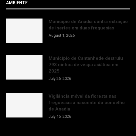
AMBIENTE
Município de Anadia contra extração
de inertes em duas freguesias
August 1, 2026
Município de Cantanhede destruiu
793 ninhos de vespa asiática em
2025
July 26, 2026
Vigilância móvel da floresta nas
freguesias a nascente do concelho
de Anadia
July 15, 2026