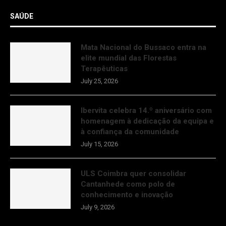
SAÚDE
Mata Nacional do Bussaco entra na
elite mundial das Florestas
Terapêuticas
July 25, 2026
Ibervita celebra 14.º aniversário com
homenagem à dedicação da equipa e
à confiança da comunidade
July 15, 2026
ULS Coimbra quer consolidar
Cantanhede como polo de
conhecimento e inovação
July 9, 2026