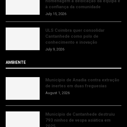
homenagem à dedicação da equipa e
à confiança da comunidade
July 15, 2026
ULS Coimbra quer consolidar
Cantanhede como polo de
conhecimento e inovação
July 9, 2026
AMBIENTE
Município de Anadia contra extração
de inertes em duas freguesias
August 1, 2026
Município de Cantanhede destruiu
793 ninhos de vespa asiática em
2025