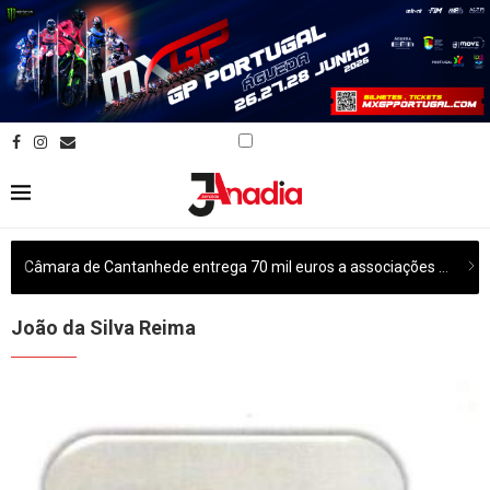
Câmara de Cantanhede entrega 70 mil euros a associações culturais do concelho
João da Silva Reima