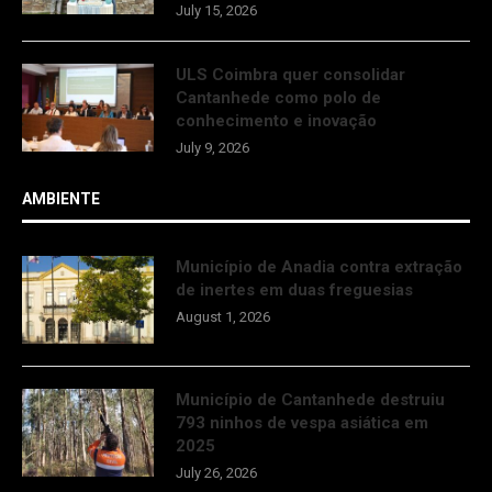
July 15, 2026
ULS Coimbra quer consolidar
Cantanhede como polo de
conhecimento e inovação
July 9, 2026
AMBIENTE
Município de Anadia contra extração
de inertes em duas freguesias
August 1, 2026
Município de Cantanhede destruiu
793 ninhos de vespa asiática em
2025
July 26, 2026