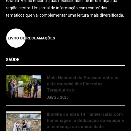
Anadia. Vai ao encontro das necessidades de informação da
região centro. Um jornal de informação com conteúdos
temáticos que vai complementar uma leitura mais diversificada.
SAÚDE
Mata Nacional do Bussaco entra na
elite mundial das Florestas
Terapêuticas
July 25, 2026
Ibervita celebra 14.º aniversário com
homenagem à dedicação da equipa e
à confiança da comunidade