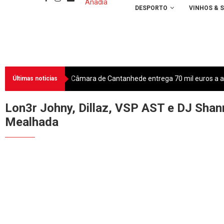
DESPORTO
VINHOS & 
Câmara de Cantanhede entrega 70 mil euros a as
Últimas noticias
Lon3r Johny, Dillaz, VSP AST e DJ Sha
Mealhada