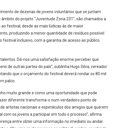
vimento de dezenas de jovens voluntários que se juntam
no âmbito do projeto “Juventude Zona 231”, são chamados a
s ao festival, desde as mais lúdicas às de maior
ento, produzindo a menor quantidade de resíduos possível
festival inclusivo, com a garantia de acesso ao público
s talentos. Dá-nos uma satisfação enorme perceber que
s de outras partes do país”, sublinha Hugo Silva, vereador
tando que o orçamento do festival deverá rondar os 80 mil
em palco.
inho muito grande e como uma oportunidade que pode
e fazer diferente transforma-o num verdadeiro ponto de
 de artistas nacionais e espetáculos dos amigos que querem
l com os jovens a participar em todo o processo”, afirma
diferença entre obter uma informação no imediato ou andar