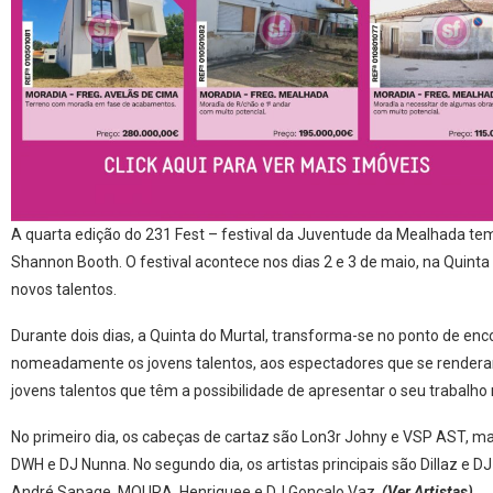
A quarta edição do 231 Fest – festival da Juventude da Mealhada te
Shannon Booth. O festival acontece nos dias 2 e 3 de maio, na Quinta
novos talentos.
Durante dois dias, a Quinta do Murtal, transforma-se no ponto de enco
nomeadamente os jovens talentos, aos espectadores que se renderam 
jovens talentos que têm a possibilidade de apresentar o seu trabalho 
No primeiro dia, os cabeças de cartaz são Lon3r Johny e VSP AST, 
DWH e DJ Nunna. No segundo dia, os artistas principais são Dillaz e
André Sapage, MOURA, Henriquee e DJ Gonçalo Vaz.
(Ver Artistas)