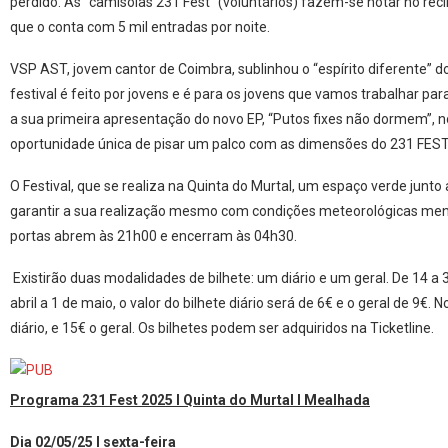
perdido. As “camisolas 231 Fest” (voluntários) fazem-se notar no reci
que o conta com 5 mil entradas por noite.
VSP AST, jovem cantor de Coimbra, sublinhou o “espírito diferente” do
festival é feito por jovens e é para os jovens que vamos trabalhar par
a sua primeira apresentação do novo EP, “Putos fixes não dormem”,
oportunidade única de pisar um palco com as dimensões do 231 FEST
O Festival, que se realiza na Quinta do Murtal, um espaço verde junt
garantir a sua realização mesmo com condições meteorológicas meno
portas abrem às 21h00 e encerram às 04h30.
Existirão duas modalidades de bilhete: um diário e um geral. De 14 a 31
abril a 1 de maio, o valor do bilhete diário será de 6€ e o geral de 9€. 
diário, e 15€ o geral. Os bilhetes podem ser adquiridos na Ticketline.
Programa 231 Fest 2025 l Quinta do Murtal l Mealhada
Dia 02/05/25 l sexta-feira