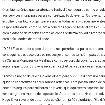
O ambiente único que carateriza o festival é conseguido com o envol
aos serviços municipais para a concretização do evento. Os jovens, 
escolher o cartaz, a organizar e a apoiar todas as atividades inerente
responsabilidade, como sejam a concretização do festival em Eco-Ev
com a adoção de medidas como os copos reutilizáveis, ou o reforço do 
com dificuldades de mobilidade.
“O 231 Fest é muito especial porque nos permite dar palco aos joven
conseguimos espaço para os nossos jovens, mas também para os joven
da Câmara Municipal da Mealhada com o pelouro da Juventude, adian
euros e que todos os jovens recebem cachet pela sua apresentação 
“Temos a noção de que os jovens olham para o 231 Fest com um car
ajudar a concretizar os seus sonhos artísticos. Esta possibilidade d
encontro seguro para milhares de jovens, que aqui vêem espetáculos
ver a singrar no mundo do espetáculo. Adoramos produzir este festiva
Hugo Silva, revelando que, nesta edição tem já 40 voluntários. “É a 