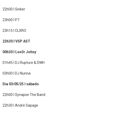
22h00 l Sinker
23h00 l P7
23h15 l CLXRO
23h30 l VSP AST
00h30 l
Lon3r Johny
01h45 l
DJ Rupture & DWH
03h00 l DJ Nunna
Dia 03/05/25 l sábado
22h00 l Synapse The Band
22h30 l André Sapage