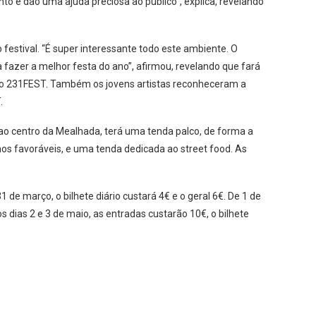
nto e dão uma ajuda preciosa ao público”, explica, revelando
 festival. “É super interessante todo este ambiente. O
a fazer a melhor festa do ano”, afirmou, revelando que fará
 no 231FEST. Também os jovens artistas reconheceram a
.
o ao centro da Mealhada, terá uma tenda palco, de forma a
s favoráveis, e uma tenda dedicada ao street food. As
 de março, o bilhete diário custará 4€ e o geral 6€. De 1 de
Nos dias 2 e 3 de maio, as entradas custarão 10€, o bilhete