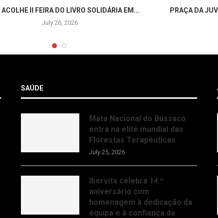
 ACOLHE II FEIRA DO LIVRO SOLIDÁRIA EM...
PRAÇA DA JUV
July 26, 2026
SAÚDE
Mata Nacional do Bussaco
entra na elite mundial das
Florestas Terapêuticas
July 25, 2026
Ibervita celebra 14.º
aniversário com
homenagem à dedicação da
equipa e à confiança da