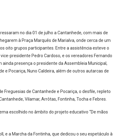
gressaram no dia 01 de julho a Cantanhede, com mais de
chegarem à Praça Marquês de Marialva, onde cerca de um
s oito grupos participantes. Entre a assistência esteve o
 vice-presidente Pedro Cardoso, e os vereadores Fernando
m ainda presença o presidente da Assembleia Municipal,
e e Pocariça, Nuno Caldeira, além de outros autarcas de
 Freguesias de Cantanhede e Pocariça, o desfile, repleto
 Cantanhede, Vilamar, Arrôtas, Fontinha, Tocha e Febres.
, tema escolhido no âmbito do projeto educativo “De mãos
ll, e a Marcha da Fontinha, que dedicou o seu espetáculo à