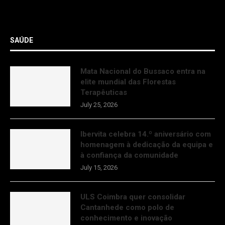
SAÚDE
Mata Nacional do Bussaco entra na
elite mundial das Florestas
Terapêuticas
July 25, 2026
Ibervita celebra 14.º aniversário com
homenagem à dedicação da equipa e
à confiança da comunidade
July 15, 2026
ULS Coimbra quer consolidar
Cantanhede como polo de
conhecimento e inovação