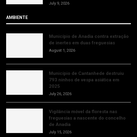
July 9, 2026
AMBIENTE
Município de Anadia contra extração
de inertes em duas freguesias
August 1, 2026
Município de Cantanhede destruiu
793 ninhos de vespa asiática em
2025
July 26, 2026
Vigilância móvel da floresta nas
freguesias a nascente do concelho
de Anadia
July 15, 2026