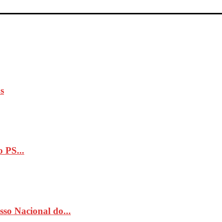
s
 PS...
so Nacional do...