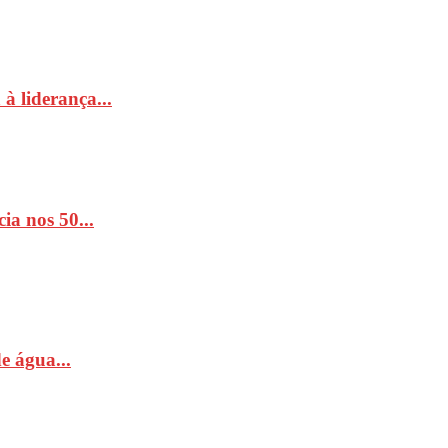
à liderança...
ia nos 50...
e água...