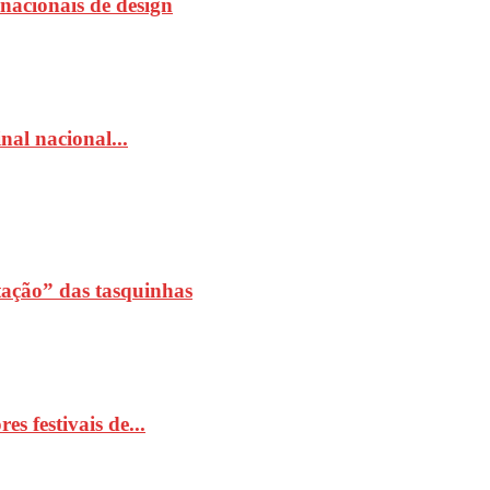
rnacionais de design
al nacional...
ação” das tasquinhas
 festivais de...