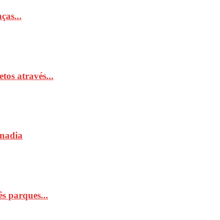
ças...
tos através...
Anadia
s parques...