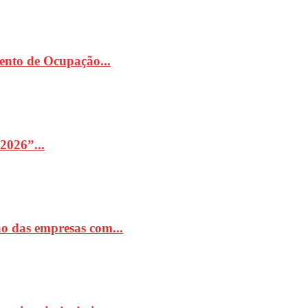
ento de Ocupação...
2026”...
o das empresas com...