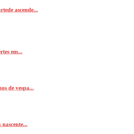
tede ascende...
rtes em...
os de vespa...
 nascente...