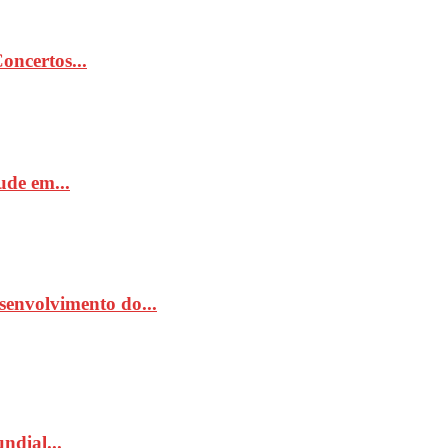
ncertos...
de em...
senvolvimento do...
ndial...