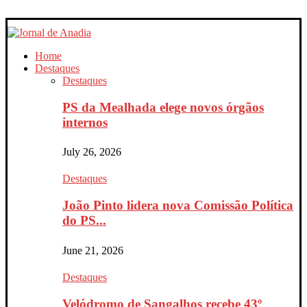
Home
Destaques
Destaques
PS da Mealhada elege novos órgãos
internos
July 26, 2026
Destaques
João Pinto lidera nova Comissão Política
do PS...
June 21, 2026
Destaques
Velódromo de Sangalhos recebe 43º