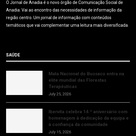
O Jornal de Anadia é o novo órgão de Comunicação Social de
Anadia. Vai ao encontro das necessidades de informação da
região centro. Um jornal de informação com conteúdos
temáticos que vai complementar uma leitura mais diversificada.
SAÚDE
Mata Nacional do Bussaco entra na
elite mundial das Florestas
Terapêuticas
July 25, 2026
Ibervita celebra 14.º aniversário com
homenagem à dedicação da equipa e
à confiança da comunidade
July 15, 2026