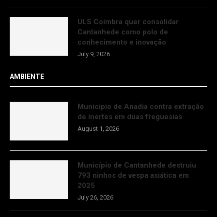
ULS Coimbra quer consolidar
Cantanhede como polo de
conhecimento e inovação
July 9, 2026
AMBIENTE
Município de Anadia contra extração
de inertes em duas freguesias
August 1, 2026
Município de Cantanhede destruiu
793 ninhos de vespa asiática em
2025
July 26, 2026