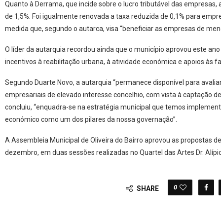
Quanto à Derrama, que incide sobre o lucro tributável das empresas,
de 1,5%. Foi igualmente renovada a taxa reduzida de 0,1% para empre
medida que, segundo o autarca, visa “beneficiar as empresas de meno
O líder da autarquia recordou ainda que o município aprovou este an
incentivos à reabilitação urbana, à atividade económica e apoios às fa
Segundo Duarte Novo, a autarquia “permanece disponível para avalia
empresariais de elevado interesse concelhio, com vista à captação de
concluiu, “enquadra-se na estratégia municipal que temos implemen
económico como um dos pilares da nossa governação”.
A Assembleia Municipal de Oliveira do Bairro aprovou as propostas d
dezembro, em duas sessões realizadas no Quartel das Artes Dr. Alípio
0
SHARE