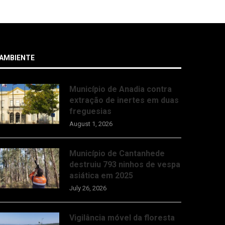
AMBIENTE
Município de Anadia contra
extração de inertes em duas
freguesias
August 1, 2026
Município de Cantanhede
destruiu 793 ninhos de vespa
asiática em 2025
July 26, 2026
Vigilância móvel da floresta