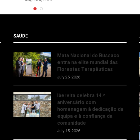
SAÚDE
Mata Nacional do Bussaco
entra na elite mundial das
Florestas Terapêuticas
July 25, 2026
Ibervita celebra 14.º
aniversário com
homenagem à dedicação da
equipa e à confiança da
comunidade
July 15, 2026