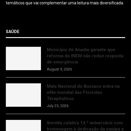
temáticos que vai complementar uma leitura mais diversificada.
SAÚDE
Município de Anadia garante que
reforma do INEM não reduz resposta
de emergência
August 9, 2026
Mata Nacional do Bussaco entra na
elite mundial das Florestas
Terapêuticas
July 25, 2026
Ibervita celebra 14.º aniversário com
homenagem à dedicação da equipa e