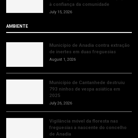
à confiança da comunidade
July 15, 2026
AMBIENTE
Município de Anadia contra extração
de inertes em duas freguesias
August 1, 2026
Município de Cantanhede destruiu
793 ninhos de vespa asiática em
2025
July 26, 2026
Vigilância móvel da floresta nas
freguesias a nascente do concelho
de Anadia