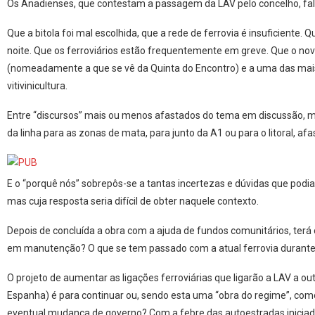
Os Anadienses, que contestam a passagem da LAV pelo concelho, fa
Que a bitola foi mal escolhida, que a rede de ferrovia é insuficiente. 
noite. Que os ferroviários estão frequentemente em greve. Que o no
(nomeadamente a que se vê da Quinta do Encontro) e a uma das mais
vitivinicultura.
Entre “discursos” mais ou menos afastados do tema em discussão, m
da linha para as zonas de mata, para junto da A1 ou para o litoral, a
E o “porquê nós” sobrepôs-se a tantas incertezas e dúvidas que pod
mas cuja resposta seria difícil de obter naquele contexto.
Depois de concluída a obra com a ajuda de fundos comunitários, terá
em manutenção? O que se tem passado com a atual ferrovia durante 
O projeto de aumentar as ligações ferroviárias que ligarão a LAV a o
Espanha) é para continuar ou, sendo esta uma “obra do regime”, com
eventual mudança de governo? Com a febre das autoestradas iniciada 