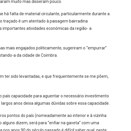
laram muito mas disseram pouco.
Que há falta de material circulante, particularmente durante a
vo traçado é um atentado à paisagem bairradina
 importantes atividades económicas da região- a
as mais engajados politicamente, sugeriram o “empurrar”
fastando-a da cidade de Coimbra.
iam ter sido levantadas, e que frequentemente se me põem,
 o país capacidade para aguentar o necessário investimento
largos anos deixa algumas dúvidas sobre essa capacidade.
utros pontos do país (nomeadamente ao interior e à vizinha
o alguns dizem, será para “enfiar na gaveta” com uma
nos anos 90 do século passado é difícil saber qual, neste