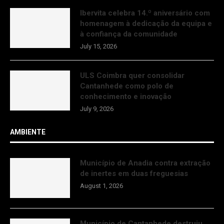
Ibervita celebra 14.º aniversário com
homenagem à dedicação da equipa e
à confiança da comunidade
July 15, 2026
ULS Coimbra quer consolidar
Cantanhede como polo de
conhecimento e inovação
July 9, 2026
AMBIENTE
Município de Anadia contra extração
de inertes em duas freguesias
August 1, 2026
Município de Cantanhede destruiu