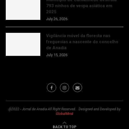
793 ninhos de vespa asiática em
2025
July 26, 2026
Vigilância móvel da floresta nas
freguesias a nascente do concelho
de Anadia
July 15, 2026
@2022 - Jornal de Anadia All Right Reserved. . Designed and Developed by
GlobalMind
BACK TO TOP