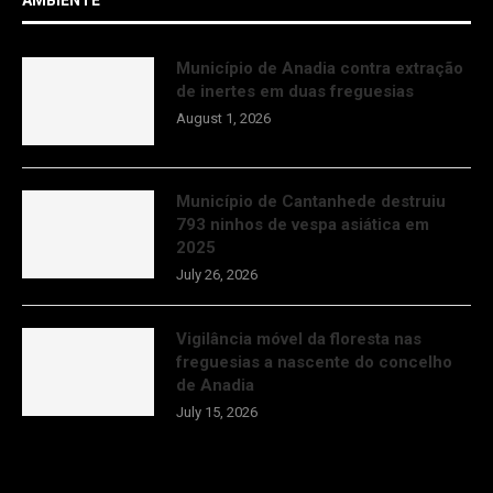
AMBIENTE
Município de Anadia contra extração
de inertes em duas freguesias
August 1, 2026
Município de Cantanhede destruiu
793 ninhos de vespa asiática em
2025
July 26, 2026
Vigilância móvel da floresta nas
freguesias a nascente do concelho
de Anadia
July 15, 2026