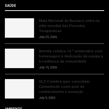
SAÚDE
Mata Nacional do Bussaco entra na
elite mundial das Florestas
Terapêuticas
July 25, 2026
Ibervita celebra 14.º aniversário com
homenagem à dedicação da equipa e
à confiança da comunidade
July 15, 2026
ULS Coimbra quer consolidar
Cantanhede como polo de
conhecimento e inovação
July 9, 2026