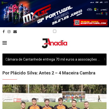
Câmara de Cantanhede entrega 70 mil euros a associações culturais do concelho
Por Plácido Silva: Antes 2 – 4 Maceira Cambra