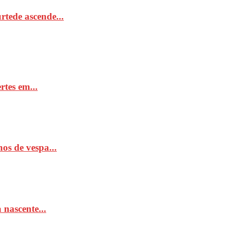
tede ascende...
rtes em...
os de vespa...
 nascente...