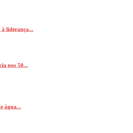
à liderança...
ia nos 50...
e água...