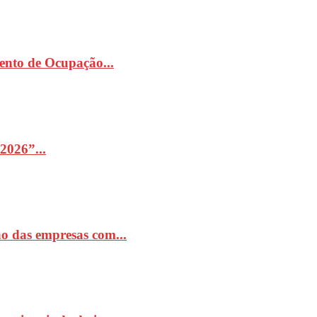
ento de Ocupação...
2026”...
o das empresas com...