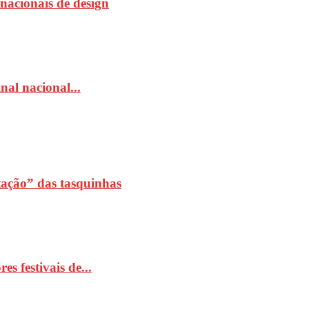
rnacionais de design
al nacional...
ação” das tasquinhas
 festivais de...