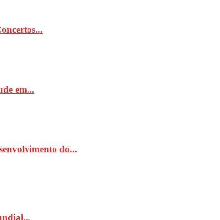
ncertos...
de em...
senvolvimento do...
ndial...