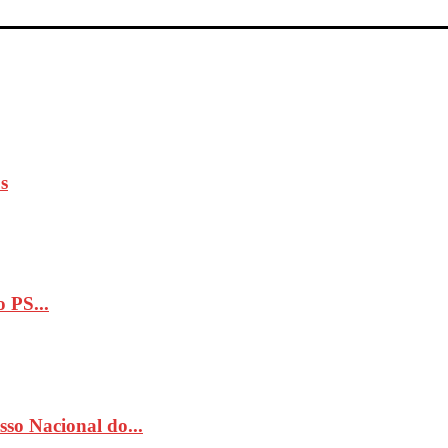
s
 PS...
so Nacional do...