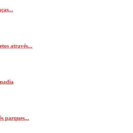
ças...
tos através...
Anadia
s parques...