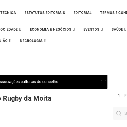
 TÉCNICA
ESTATUTOS EDITORIAIS
EDITORIAL
TERMOS E CON
SOCIEDADE
ECONOMIA & NEGÓCIOS
EVENTOS
SAÚDE
NIÃO
NECROLOGIA
sociações culturais do concelho
o Rugby da Moita