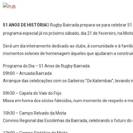
51 ANOS DE HISTÓRIA
O Rugby Bairrada prepara-se para celebrar 51 
programa especial já no próximo sábado, dia 21 de fevereiro, na Moita
Será um dia inteiramente dedicado ao clube, à comunidade e à famíli
momentos solenes de homenagem àqueles que ajudaram a construir o
Programa do Dia – 51 Anos de Rugby Bairrada
09h00 – Arruada Bairrada
Arranque das celebrações com os Gaiteiros “Os Katembas”, levando mús
09h30 – Capela do Vale do Fojo
Missa em honra dos sócios falecidos, num momento de respeito e m
10h30 – Campo Relvado da Moita
Convívio Regional das Escolinhas da Bairrada, celebrando o futuro do 
12h00 – Campo Sintético da Moita