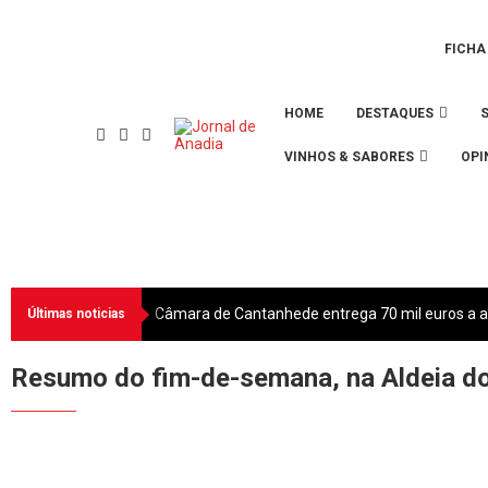
FICHA
HOME
DESTAQUES
VINHOS & SABORES
OPI
Câmara de Cantanhede entrega 70 mil euros a as
Últimas noticias
Resumo do fim-de-semana, na Aldeia d