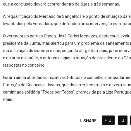
que a conclusão deverá ocorrer dentro de duas a três semanas.
A requalificação do Mercado de Sangalhos e o ponto de situação d
levantados pela vereadora, que defendeu uma intervenção estruturada
O vereador do partido Chega, José Carlos Menezes, destacou a evolu
presidente da Junta, mas alertou para um problema de saneamento na
má utilização do sistema e que, segundo Jorge Sampaio, já foi inte
e na área da saúde, o autarca elogiou a atuação do presidente da Câ
respostas no concelho.
Foram ainda abordadas iniciativas futuras no concelho, nomeadamen
Proteção de Crianças e Jovens, que decorrerá em maio e deverá reun
caminhada solidária “Todos por Todos”, promovida pela Liga Portugu
maio.
0
SHARE