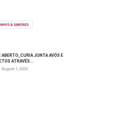
INHOS & SABORES
 ABERTO_CURIA JUNTA AVÓS E
ETOS ATRAVÉS...
August 1, 2026
OPERADORES TURÍSTICOS V