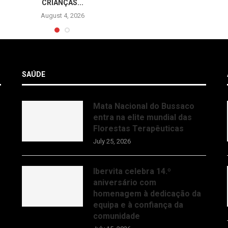
CRIANÇAS...
August 4, 2026
SAÚDE
Mata Nacional do Bussaco
entra na elite mundial das
Florestas Terapêuticas
July 25, 2026
Ibervita celebra 14.º
aniversário com
homenagem à dedicação da
equipa e à confiança da
comunidade