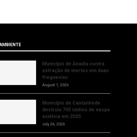
ANADIA
July 29, 20
AMBIENTE
Município de Anadia contra
extração de inertes em duas
freguesias
August 1, 2026
Município de Cantanhede
destruiu 793 ninhos de vespa
asiática em 2025
July 26, 2026