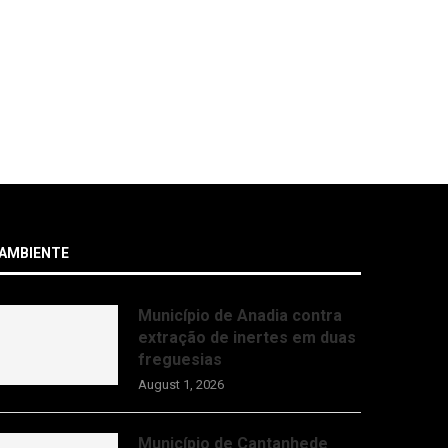
AMBIENTE
Município de Anadia contra
extração de inertes em duas
freguesias
August 1, 2026
Município de Cantanhede