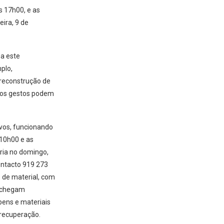
s 17h00, e as
ira, 9 de
 a este
plo,
 reconstrução de
nos gestos podem
vos, funcionando
 10h00 e as
ria no domingo,
ontacto 919 273
 de material, com
s chegam
bens e materiais
 recuperação.