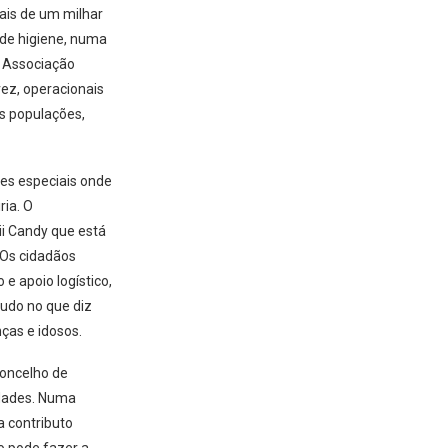
ais de um milhar
 de higiene, numa
A Associação
ez, operacionais
às populações,
es especiais onde
ria. O
ii Candy que está
 Os cidadãos
e apoio logístico,
tudo no que diz
ças e idosos.
concelho de
idades. Numa
a contributo
o pode fazer a