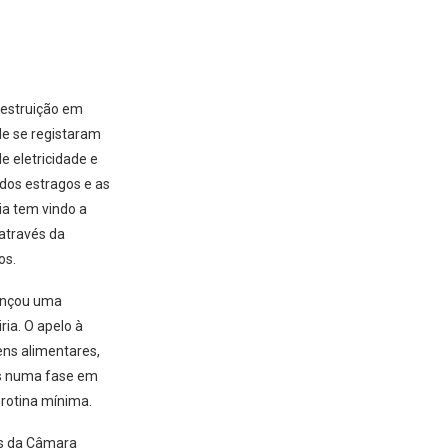
destruição em
nde se registaram
e eletricidade e
dos estragos e as
ia tem vindo a
 através da
os.
lançou uma
ria. O apelo à
ens alimentares,
is numa fase em
 rotina mínima.
os da Câmara