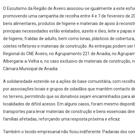
O Escutismo da Região de Aveiro associou-se igualmente a este esforç
promovendo uma campanha de recolha entre 4 e 7 de fevereiro de 2
bens alimentares, produtos de higiene e materiais de apoio à reconst
principais necessidades estão enlatados, azeite e óleo, leite e papas i
de higiene, fraldas de adulto, bem como lonas, plásticos de cobertura,
coletes refletores e materiais de construção. As entregas podem ser 
Regional do CNE Aveiro, no Agrupamento 221 de Anadia, no Agrupa
Albergaria-a-Velha e, no caso exclusivo de materiais de construção, n
Câmara Municipal de Anadia.
A solidariedade estende-se a ações de base comunitária, com recolh
por associações locais e grupos de cidadãos que mantêm contacto d
no terreno, permitindo que os donativos sejam encaminhados para al
localidades de difícil acesso. Em alguns casos, foram mesmo disponib
transportes para levar materiais de construção e bens essenciais di
famílias afetadas, reforçando uma resposta próxima e eficaz.
Também o tecido empresarial não ficou indiferente. Padarias dos co