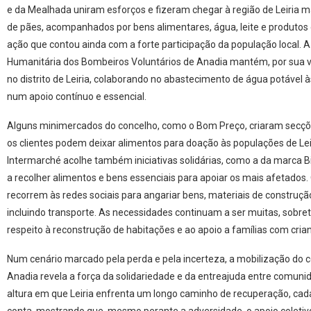
e da Mealhada uniram esforços e fizeram chegar à região de Leiria m
de pães, acompanhados por bens alimentares, água, leite e produtos
ação que contou ainda com a forte participação da população local. 
Humanitária dos Bombeiros Voluntários de Anadia mantém, por sua v
no distrito de Leiria, colaborando no abastecimento de água potável 
num apoio contínuo e essencial.
Alguns minimercados do concelho, como o Bom Preço, criaram secçõ
os clientes podem deixar alimentos para doação às populações de Lei
Intermarché acolhe também iniciativas solidárias, como a da marca B
a recolher alimentos e bens essenciais para apoiar os mais afetados.
recorrem às redes sociais para angariar bens, materiais de construção 
incluindo transporte. As necessidades continuam a ser muitas, sobre
respeito à reconstrução de habitações e ao apoio a famílias com crian
Num cenário marcado pela perda e pela incerteza, a mobilização do 
Anadia revela a força da solidariedade e da entreajuda entre comun
altura em que Leiria enfrenta um longo caminho de recuperação, cad
conta, mostrando que, mesmo perante a adversidade, o apoio coletiv