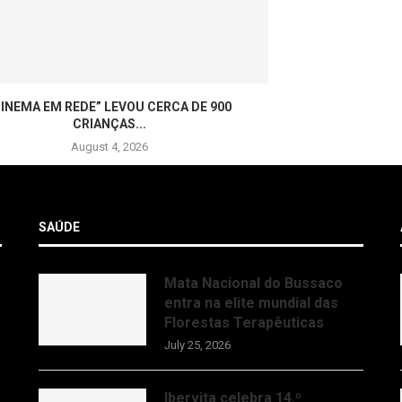
CINEMA EM REDE” LEVOU CERCA DE 900
CRIANÇAS...
August 4, 2026
SAÚDE
Mata Nacional do Bussaco
entra na elite mundial das
Florestas Terapêuticas
July 25, 2026
Ibervita celebra 14.º