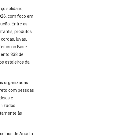
o solidário,
026, com foco em
rução. Entre as
nfantis, produtos
 cordas, luvas,
feitas na Base
mento 838 de
os estaleiros da
as organizadas
ireto com pessoas
deias e
ilizados
retamente às
ncelhos de Anadia