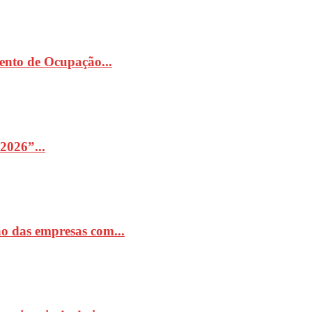
ento de Ocupação...
2026”...
o das empresas com...