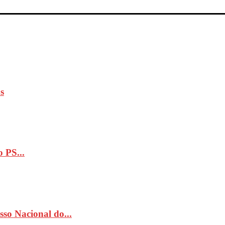
s
 PS...
so Nacional do...