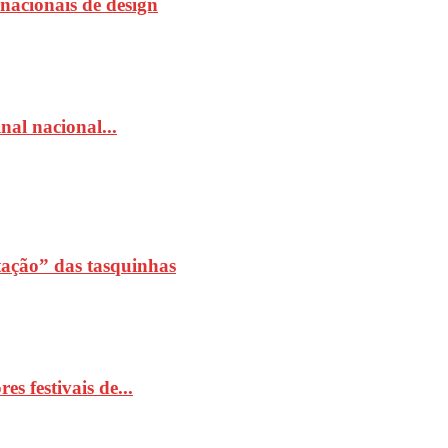
rnacionais de design
al nacional...
ação” das tasquinhas
 festivais de...