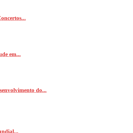
ncertos...
de em...
senvolvimento do...
ndial...