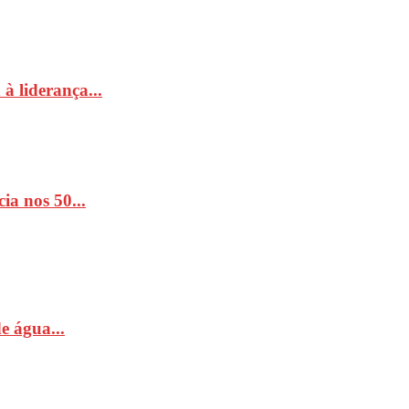
à liderança...
ia nos 50...
e água...