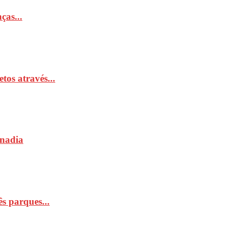
ças...
tos através...
Anadia
s parques...