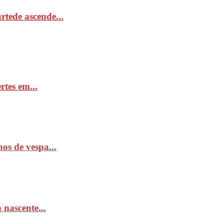
tede ascende...
rtes em...
os de vespa...
 nascente...