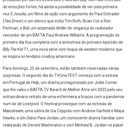
de emoções fortes, há ainda a possibilidade de ver pela primeira
vez
O Jesuíta
, um filme de ação com argumento de Paul Schrader
(
Taxi Driver
) e um elenco que inclui Tim Roth, Brian Cox e Ron
Perlman, e
Bull
, um aclamado
thriller
de vingança do realizador
vencedor de um BAFTA Paul Andrew Williams. A programação do
primeiro dia fica completa com a antestreia do primeiro episódio de
Billy The Kid T1
, uma nova série com toque de
western
moderno que
se inspira no lendário
cowboy
americano.
Para domingo, 25 de setembro, estão também reservadas várias
surpresas. O segundo dia do TVCine FEST começa com a estreia
em Portugal de
Help
, um drama protagonizado por Jodie Comer
que lhe valeu o BAFTA TV Award de Melhor Atriz em 2022 pelo seu
extraordinário retrato de uma enfermeira a braços com a pandemia
num lar de Liverpool. O festival prossegue com as estreias de
Mainstream
, uma sátira de Gia Coppola com Andrew Garfield e Maya
Hawke, e
Um Diário Para Jordan
, um comovente drama familiar com
realização de Denzel Washington e com Michael B. Jordan no papel