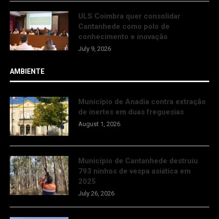
ULS Coimbra quer consolidar
Cantanhede como polo de
conhecimento e inovação
July 9, 2026
AMBIENTE
Município de Anadia contra extração
de inertes em duas freguesias
August 1, 2026
Município de Cantanhede destruiu
793 ninhos de vespa asiática em
2025
July 26, 2026