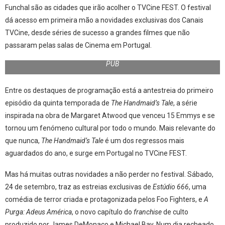
Funchal são as cidades que irão acolher o TVCine FEST. O festival
dá acesso em primeira mão a novidades exclusivas dos Canais
TVCine, desde séries de sucesso a grandes filmes que não
passaram pelas salas de Cinema em Portugal.
PUB
Entre os destaques de programação está a antestreia do primeiro
episódio da quinta temporada de
The Handmaid’s Tale
, a série
inspirada na obra de Margaret Atwood que venceu 15 Emmys e se
tornou um fenómeno cultural por todo o mundo. Mais relevante do
que nunca,
The Handmaid’s Tale
é um dos regressos mais
aguardados do ano, e surge em Portugal no TVCine FEST.
Mas há muitas outras novidades a não perder no festival. Sábado,
24 de setembro, traz as estreias exclusivas de
Estúdio 666
, uma
comédia de terror criada e protagonizada pelos Foo Fighters, e
A
Purga: Adeus América
, o novo capítulo do
franchise
de culto
produzido por James DeMonaco e Michael Bay. Num dia recheado