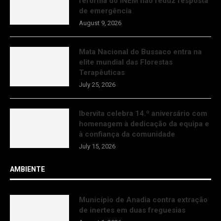
reforma do INEM não reduz resposta
de emergência
August 9, 2026
Mata Nacional do Bussaco entra na
elite mundial das Florestas
Terapêuticas
July 25, 2026
Ibervita celebra 14.º aniversário com
homenagem à dedicação da equipa e
à confiança da comunidade
July 15, 2026
AMBIENTE
Município de Anadia contra extração
de inertes em duas freguesias