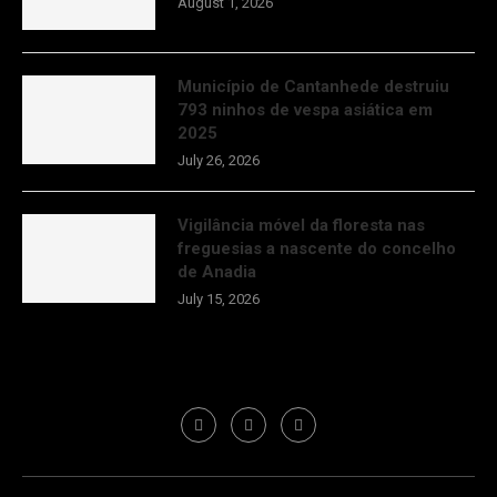
August 1, 2026
Município de Cantanhede destruiu
793 ninhos de vespa asiática em
2025
July 26, 2026
Vigilância móvel da floresta nas
freguesias a nascente do concelho
de Anadia
July 15, 2026