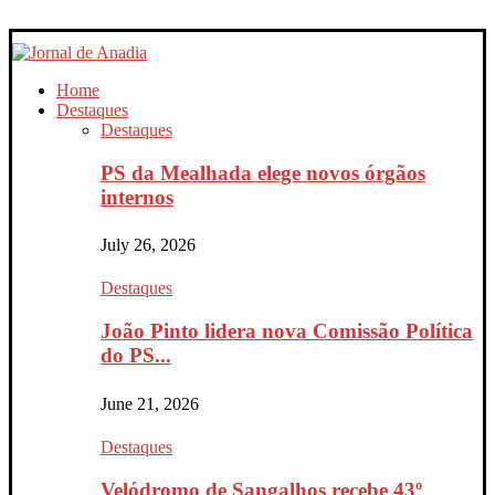
Home
Destaques
Destaques
PS da Mealhada elege novos órgãos
internos
July 26, 2026
Destaques
João Pinto lidera nova Comissão Política
do PS...
June 21, 2026
Destaques
Velódromo de Sangalhos recebe 43º