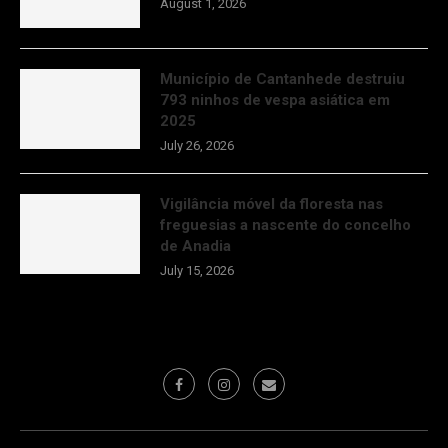
August 1, 2026
Município de Cantanhede destruiu
793 ninhos de vespa asiática em
2025
July 26, 2026
Vigilância móvel da floresta nas
freguesias a nascente do concelho
de Anadia
July 15, 2026