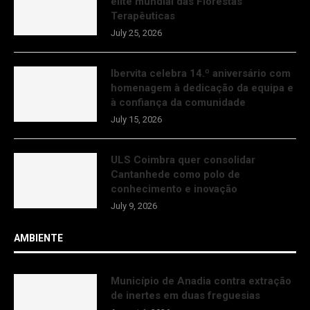
elite mundial das Florestas
Terapêuticas
July 25, 2026
Ibervita celebra 14.º aniversário com
homenagem à dedicação da equipa e
à confiança da comunidade
July 15, 2026
ULS Coimbra quer consolidar
Cantanhede como polo de
conhecimento e inovação
July 9, 2026
AMBIENTE
Município de Anadia contra extração
de inertes em duas freguesias